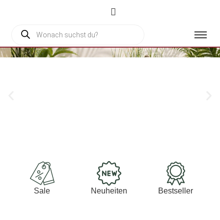
Solarbrunnen
Schöne Wasserklänge
Sale
Neuheiten
Bestseller
für Outdoor