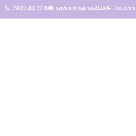
09820 202 30 80
service@matches21.de
Gratisver