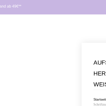
sand ab 49€**
AUF
HER
WEI
Startsei
Schriftz