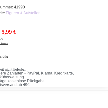
lnummer:
41990
rie:
Figuren & Aufsteller
5,99
€
wSt.
ndkosten
rrätig
it nicht lieferbar
ere Zahlarten - PayPal, Klarna, Kreditkarte,
küberweisung
Tage kostenlose Rückgabe
tisversand ab 49€