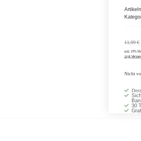
Artike
Katego
11,99
€
inkl. 19% M
zzgl. Versa
Nicht vo
Derze
Sich
Ban
30 
Gra