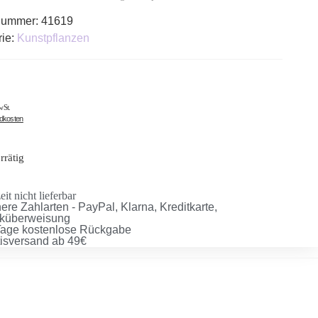
lnummer:
41619
rie:
Kunstpflanzen
wSt.
ndkosten
rrätig
it nicht lieferbar
ere Zahlarten - PayPal, Klarna, Kreditkarte,
küberweisung
Tage kostenlose Rückgabe
tisversand ab 49€