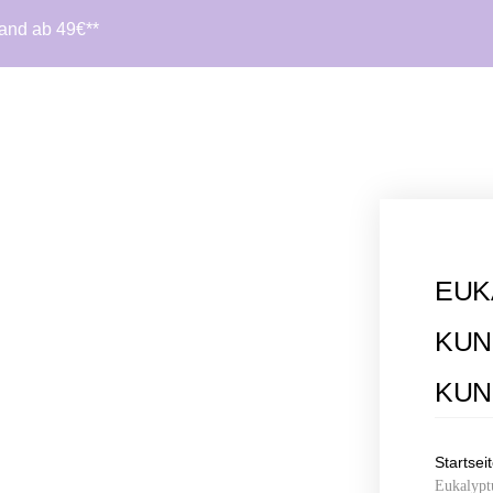
sand ab 49€**
EUK
KUN
KUN
Startsei
Eukalypt