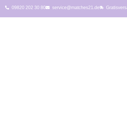
09820 202 30 80
service@matches21.de
Gratisver