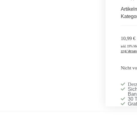
Artike
Katego
10,99
€
inkl. 19% M
zzgl. Versa
Nicht vo
Derze
Sich
Ban
30 
Gra