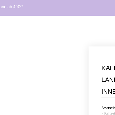
sand ab 49€**
KAF
LAN
INN
Startsei
»
Kaffeet