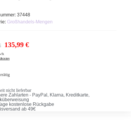
lnummer:
37448
rie:
Großhandels-Mengen
135,99
€
€
wSt.
ndkosten
rrätig
it nicht lieferbar
ere Zahlarten - PayPal, Klarna, Kreditkarte,
küberweisung
Tage kostenlose Rückgabe
tisversand ab 49€