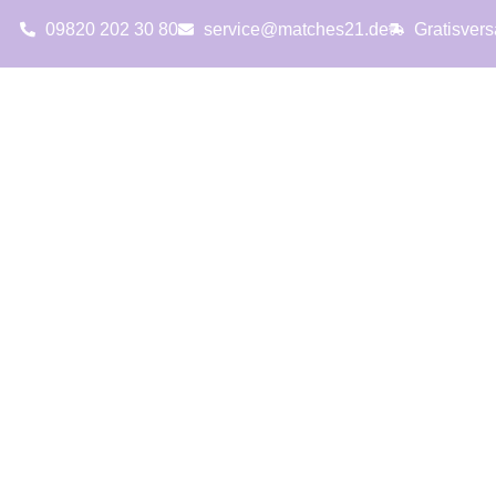
09820 202 30 80
service@matches21.de
Gratisver