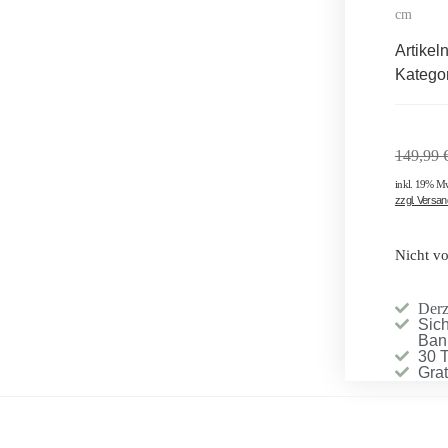
cm
Artike
Katego
149,99
inkl. 19% M
zzgl. Versa
Nicht vo
Derze
Sich
Ban
30 
Gra