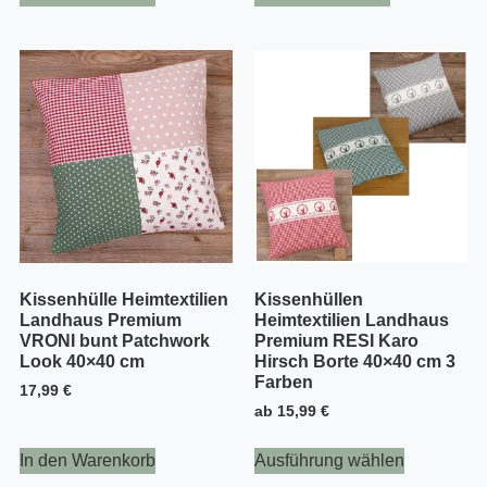
Kissenhülle Heimtextilien
Kissenhüllen
Landhaus Premium
Heimtextilien Landhaus
VRONI bunt Patchwork
Premium RESI Karo
Look 40×40 cm
Hirsch Borte 40×40 cm 3
Farben
17,99
€
ab
15,99
€
In den Warenkorb
Ausführung wählen