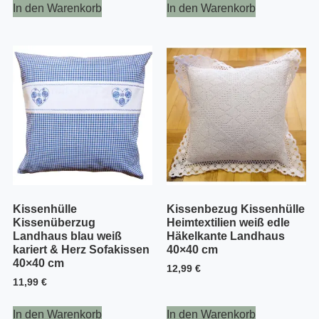
In den Warenkorb
In den Warenkorb
Kissenhülle
Kissenbezug Kissenhülle
Kissenüberzug
Heimtextilien weiß edle
Landhaus blau weiß
Häkelkante Landhaus
kariert & Herz Sofakissen
40×40 cm
40×40 cm
12,99
€
11,99
€
In den Warenkorb
In den Warenkorb