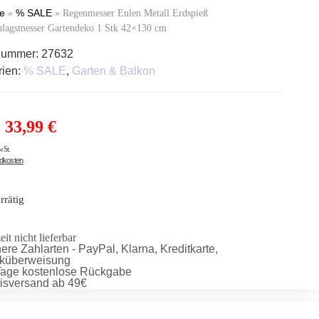
te
% SALE
»
»
Regenmesser Eulen Metall Erdspieß
hlagsmesser Gartendeko 1 Stk 42×130 cm
lnummer:
27632
rien:
% SALE
,
Garten & Balkon
33,99
€
wSt.
ndkosten
rrätig
it nicht lieferbar
ere Zahlarten - PayPal, Klarna, Kreditkarte,
küberweisung
Tage kostenlose Rückgabe
tisversand ab 49€