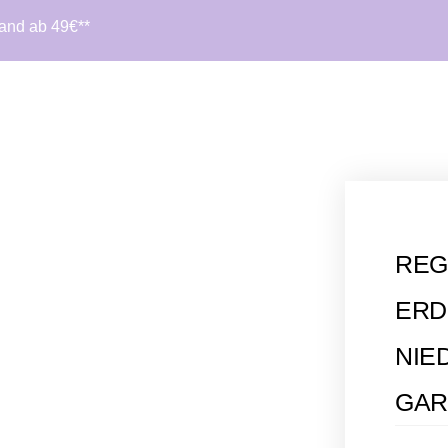
sand ab 49€**
REG
ERDS
IED
ART