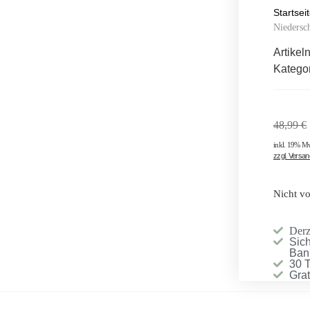
Startsei
Niedersc
Artike
Katego
48,99
€
inkl. 19% M
zzgl. Versa
Nicht vo
Derze
Sich
Ban
30 
Gra