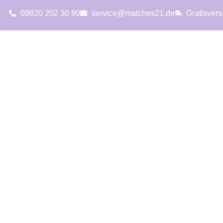
09820 202 30 80
service@matches21.de
Gratisver