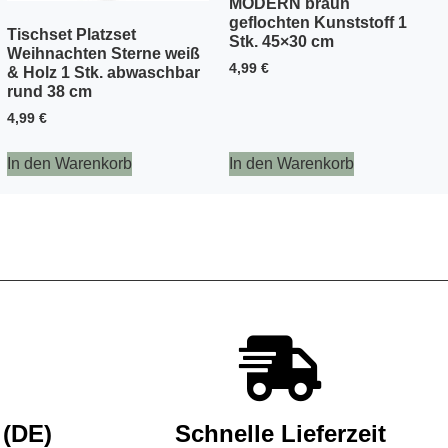
MODERN braun
geflochten Kunststoff 1
Tischset Platzset
Stk. 45×30 cm
Weihnachten Sterne weiß
4,99
€
& Holz 1 Stk. abwaschbar
rund 38 cm
4,99
€
In den Warenkorb
In den Warenkorb
 (DE)
Schnelle Lieferzeit