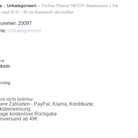
te
Unkategorisiert
»
»
Tischset Platzset MOTIV Baumstamm 1 Stk
und Ø 35 / 38 cm Kunststoff abwischbar
lnummer:
20097
rie:
Unkategorisiert
wSt.
ndkosten
rrätig
it nicht lieferbar
ere Zahlarten - PayPal, Klarna, Kreditkarte,
küberweisung
Tage kostenlose Rückgabe
tisversand ab 49€