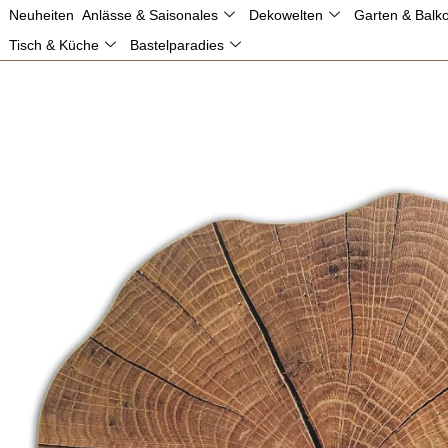
SALE
Neuheiten
Anlässe & Saisonales
Dekowelten
Garten & Balk
0,00
€
09820 202 30 80
service@matches21.de
Gratisver
Tisch & Küche
Bastelparadies