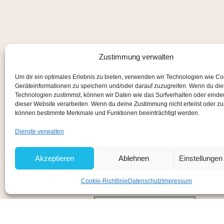
Zustimmung verwalten
Um dir ein optimales Erlebnis zu bieten, verwenden wir Technologien wie C
Geräteinformationen zu speichern und/oder darauf zuzugreifen. Wenn du di
Technologien zustimmst, können wir Daten wie das Surfverhalten oder eindeu
dieser Website verarbeiten. Wenn du deine Zustimmung nicht erteilst oder zu
können bestimmte Merkmale und Funktionen beeinträchtigt werden.
Dienste verwalten
Immer voll im T
Akzeptieren
Ablehnen
Einstellunge
mit matches21
Cookie-Richtlinie
Datenschutz
Impressum
Neuheiten Entdecken