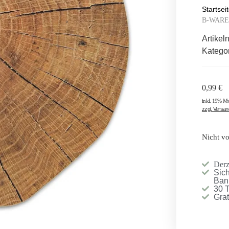
Startsei
B-WARE r
Artike
Katego
0,99
€
inkl. 19% M
zzgl. Versa
Nicht vo
Derze
Sich
Ban
30 
Gra