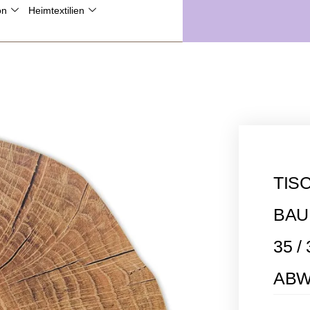
on
Heimtextilien
sand ab 49€**
TIS
BAU
35 
ABW