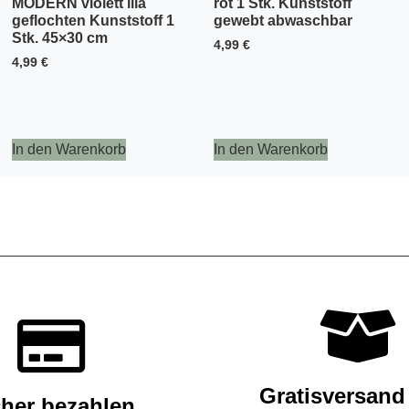
MODERN violett lila
rot 1 Stk. Kunststoff
geflochten Kunststoff 1
gewebt abwaschbar
Stk. 45×30 cm
4,99
€
4,99
€
In den Warenkorb
In den Warenkorb
Gratisversand
cher bezahlen