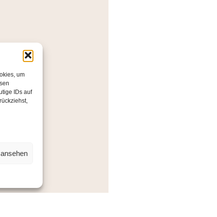
ookies, um
esen
tige IDs auf
rückziehst,
rend
n ansehen