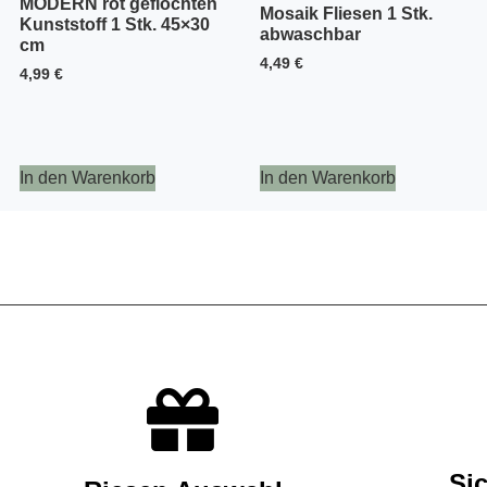
MODERN rot geflochten
Mosaik Fliesen 1 Stk.
Kunststoff 1 Stk. 45×30
abwaschbar
cm
4,49
€
4,99
€
In den Warenkorb
In den Warenkorb
Si