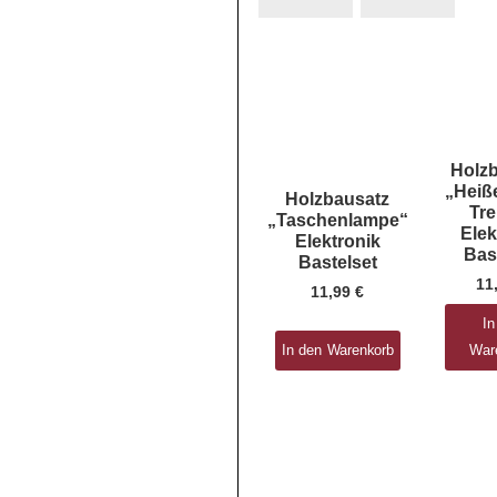
Holz
„Heiß
Holzbausatz
Tr
„Taschenlampe“
Elek
Elektronik
Bas
Bastelset
11
11,99
€
In
In den Warenkorb
War