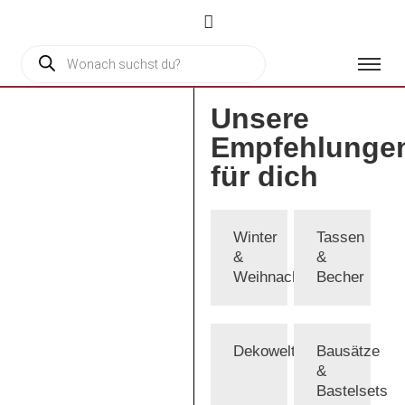
Unsere
Empfehlunge
für dich
Winter
Tassen
&
&
Weihnachten
Becher
Dekowelten
Bausätze
&
Bastelsets