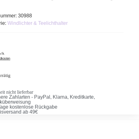
lnummer:
30988
rie:
Windlichter & Teelichthalter
wSt.
ndkosten
rrätig
it nicht lieferbar
ere Zahlarten - PayPal, Klarna, Kreditkarte,
küberweisung
Tage kostenlose Rückgabe
tisversand ab 49€