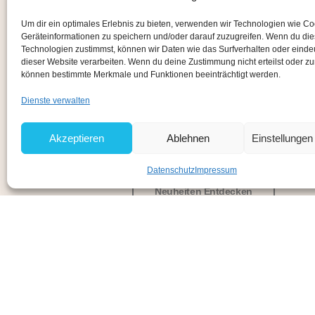
Um dir ein optimales Erlebnis zu bieten, verwenden wir Technologien wie C
Geräteinformationen zu speichern und/oder darauf zuzugreifen. Wenn du di
Technologien zustimmst, können wir Daten wie das Surfverhalten oder eindeu
dieser Website verarbeiten. Wenn du deine Zustimmung nicht erteilst oder zu
können bestimmte Merkmale und Funktionen beeinträchtigt werden.
Immer voll im T
Dienste verwalten
mit matches21
Akzeptieren
Ablehnen
Einstellunge
Datenschutz
Impressum
Neuheiten Entdecken