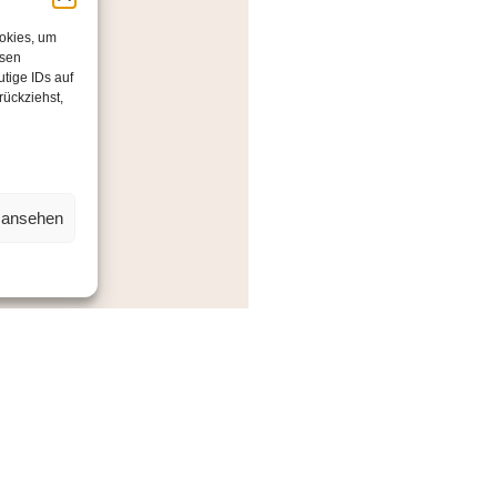
ookies, um
esen
tige IDs auf
rückziehst,
rend
n ansehen