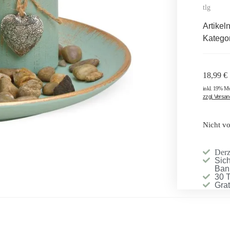
tlg
Artike
Katego
18,99
€
inkl. 19% M
zzgl. Versa
Nicht vo
Derze
Sich
Ban
30 
Gra