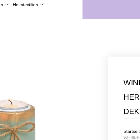
on
Heimtextilien
sand ab 49€**
WIN
HER
DEK
Startsei
Windlich