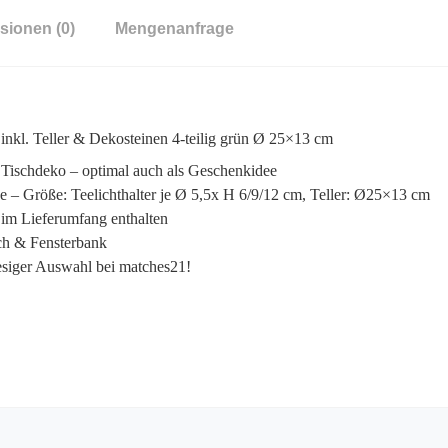
sionen (0)
Mengenanfrage
 inkl. Teller & Dekosteinen 4-teilig grün Ø 25×13 cm
le Tischdeko – optimal auch als Geschenkidee
ine – Größe: Teelichthalter je Ø 5,5x H 6/9/12 cm, Teller: Ø25×13 cm
t im Lieferumfang enthalten
sch & Fensterbank
riesiger Auswahl bei matches21!