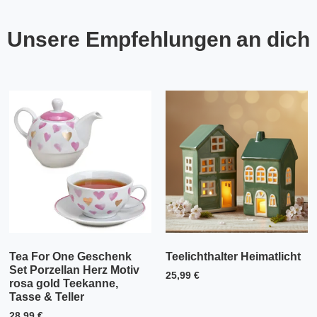
Unsere Empfehlungen an dich
Tea For One Geschenk
Teelichthalter Heimatlicht
Set Porzellan Herz Motiv
25,99
€
rosa gold Teekanne,
Tasse & Teller
28,99
€