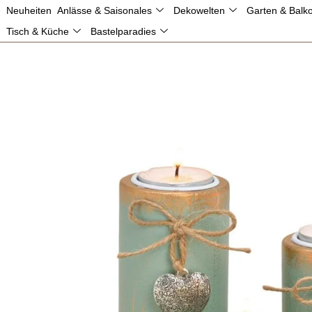
SALE
Neuheiten
Anlässe & Saisonales
Dekowelten
Garten & Balk
0,00
€
09820 202 30 80
service@matches21.de
Gratisver
Tisch & Küche
Bastelparadies