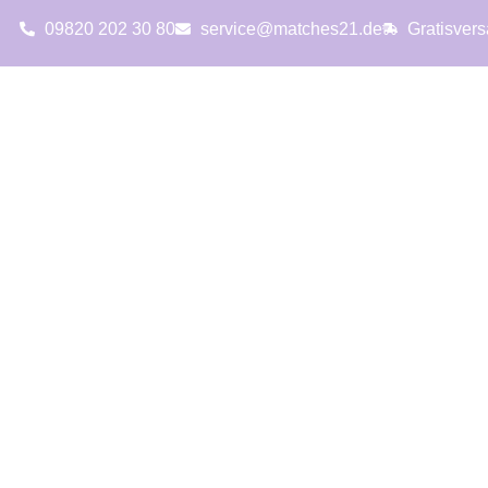
09820 202 30 80
service@matches21.de
Gratisver