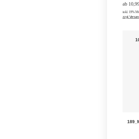
ab
10,9
inkl. 19% M
zzgl. Versa
1
189_