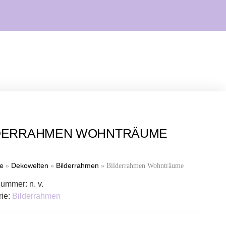
DERRAHMEN WOHNTRÄUME
te
Dekowelten
Bilderrahmen
»
»
»
Bilderrahmen Wohnträume
lnummer:
n. v.
rie:
Bilderrahmen