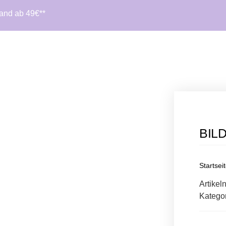
sand ab 49€**
BIL
Startsei
Artike
Katego