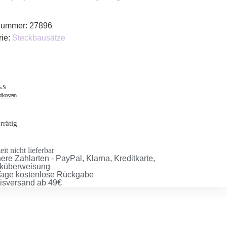
lnummer:
27896
rie:
Steckbausätze
wSt.
ndkosten
rrätig
it nicht lieferbar
ere Zahlarten - PayPal, Klarna, Kreditkarte,
küberweisung
Tage kostenlose Rückgabe
tisversand ab 49€