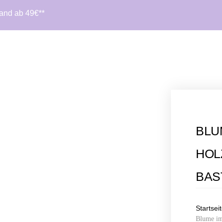
sand ab 49€**
BLU
HOL
BAS
Startsei
Blume im