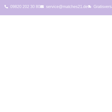
09820 202 30 80
service@matches21.de
Gratisver