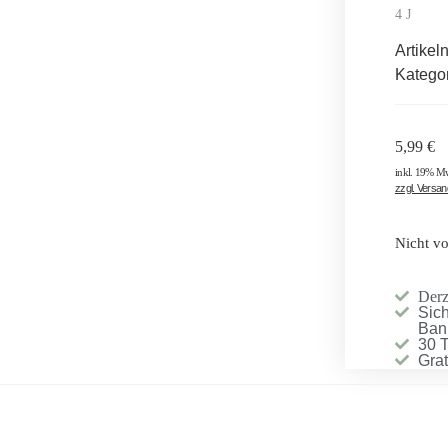
4 J
Artike
Katego
5,99
€
inkl. 19% M
zzgl. Versa
Nicht vo
Derze
Sich
Ban
30 
Gra