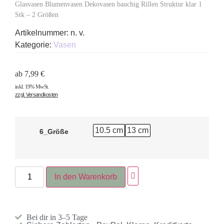
Glasvasen Blumenvasen Dekovasen bauchig Rillen Struktur klar 1
Stk – 2 Größen
Artikelnummer:
n. v.
Kategorie:
Vasen
ab
7,99
€
inkl. 19% MwSt.
zzgl. Versandkosten
10.5 cm
13 cm
6_Größe
In den Warenkorb
Bei dir in 3–5 Tage