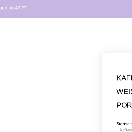
sand ab 49€**
KAF
WEI
ORZ
Startsei
»
Kaffeet