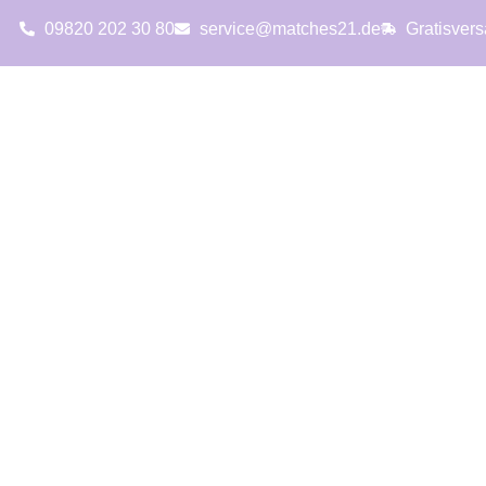
09820 202 30 80
service@matches21.de
Gratisver