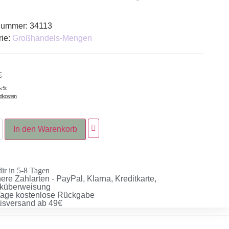
lnummer:
34113
rie:
Großhandels-Mengen
€
wSt.
ndkosten
In den Warenkorb
dir in 5-8 Tagen
ere Zahlarten - PayPal, Klarna, Kreditkarte,
küberweisung
Tage kostenlose Rückgabe
tisversand ab 49€