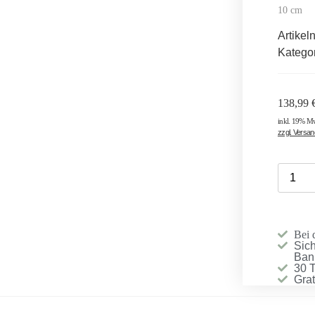
10 cm
Artike
Katego
138,99
inkl. 19% M
zzgl. Versa
Bei 
Sich
Ban
30 
Gra