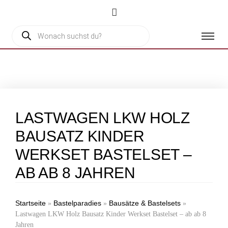
LASTWAGEN LKW HOLZ
BAUSATZ KINDER
WERKSET BASTELSET –
AB AB 8 JAHREN
Startseite
Bastelparadies
Bausätze & Bastelsets
»
»
»
Lastwagen LKW Holz Bausatz Kinder Werkset Bastelset – ab ab 8
Jahren