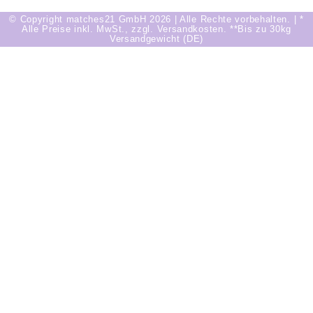
© Copyright matches21 GmbH 2026 | Alle Rechte vorbehalten. | *
Alle Preise inkl. MwSt., zzgl. Versandkosten. **Bis zu 30kg
Versandgewicht (DE)