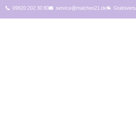
09820 202 30 80
service@matches21.de
Gratisver