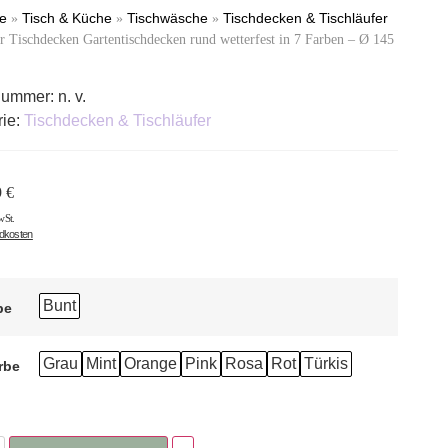
te
Tisch & Küche
Tischwäsche
Tischdecken & Tischläufer
»
»
»
 Tischdecken Gartentischdecken rund wetterfest in 7 Farben – Ø 145
lnummer:
n. v.
rie:
Tischdecken & Tischläufer
9
€
wSt.
ndkosten
Bunt
be
Grau
Mint
Orange
Pink
Rosa
Rot
Türkis
rbe