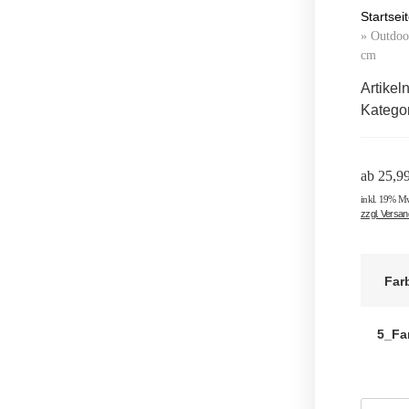
Startsei
»
Outdoor
cm
Artike
Katego
ab
25,9
inkl. 19% M
zzgl. Versa
Far
5_Fa