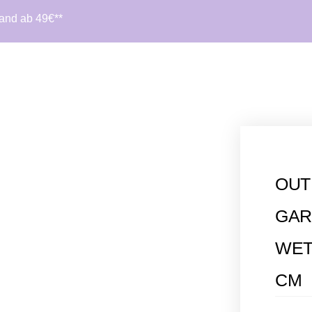
sand ab 49€**
OUT
GAR
WET
CM