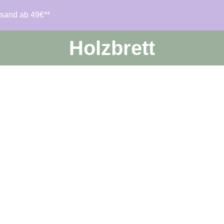
rsand ab 49€**
Holzbrett