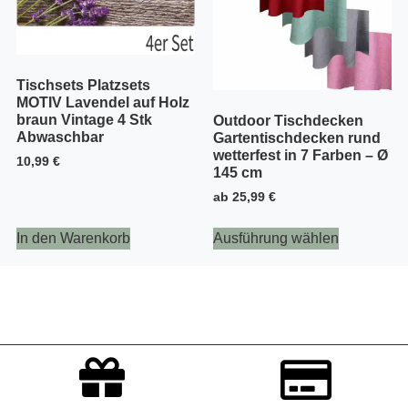
Tischsets Platzsets
MOTIV Lavendel auf Holz
braun Vintage 4 Stk
Outdoor Tischdecken
Abwaschbar
Gartentischdecken rund
wetterfest in 7 Farben – Ø
10,99
€
145 cm
ab
25,99
€
In den Warenkorb
Ausführung wählen