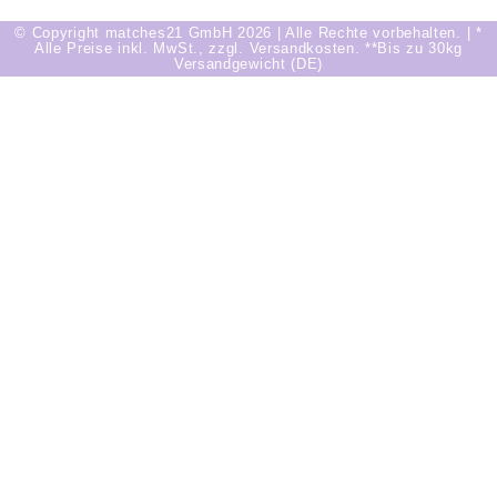
© Copyright matches21 GmbH 2026 | Alle Rechte vorbehalten. | *
Alle Preise inkl. MwSt., zzgl. Versandkosten. **Bis zu 30kg
Versandgewicht (DE)