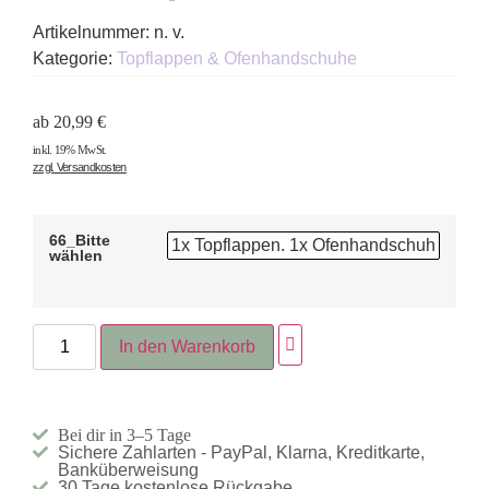
Artikelnummer:
n. v.
Kategorie:
Topflappen & Ofenhandschuhe
ab
20,99
€
inkl. 19% MwSt.
zzgl. Versandkosten
66_Bitte
1x Topflappen. 1x Ofenhandschuh
wählen
In den Warenkorb
Bei dir in 3–5 Tage
Sichere Zahlarten - PayPal, Klarna, Kreditkarte,
Banküberweisung
30 Tage kostenlose Rückgabe