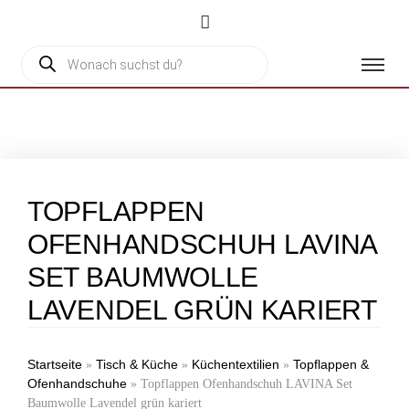
TOPFLAPPEN
OFENHANDSCHUH LAVINA
SET BAUMWOLLE
LAVENDEL GRÜN KARIERT
Startseite
Tisch & Küche
Küchentextilien
Topflappen &
»
»
»
Ofenhandschuhe
»
Topflappen Ofenhandschuh LAVINA Set
Baumwolle Lavendel grün kariert